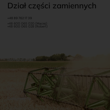
Dział części zamiennych
+48 89 762 17 39
+48 600 065 020 (Maciej)
+48 600 065 028 (Robert)
Romanowski
O nas
Praca
Sklep internetowy
Ubezpieczenia
Stacja Paliw
Kontakt
Dokumenty
Regulamin
Dostawy