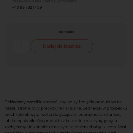
Zadzwoń do nas, chętnie pomożemy!
+48 89 762 17 39
na stanie
Dodaj do koszyka
Dokładamy wszelkich starań, aby opisy i zdjęcia produktów na
naszej stronie były precyzyjne i aktualne. Jednakże, w przypadku
jakichkolwiek wątpliwości dotyczących poprawności informacji
lub kompatybilności produktu z konkretną maszyną, gorąco
zachęcamy do kontaktu z naszym zespołem obsługi klienta. Nasi