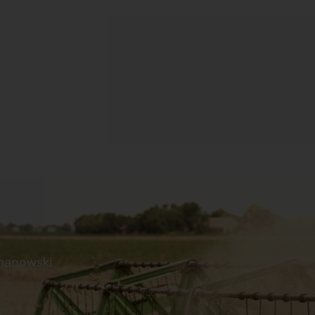
manowski
s
Praca