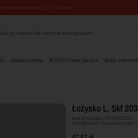
89 762 00 69 - Pomoc zakupowa 7:00 - 16:00
ki
Ubezpieczenia
BOSCH Diesel Service
Sklep internet
Łożysko L, Skf 203
Kod produktu: 3404112020
Dostępnosć:
Pozostało tylko: 1
67,87
zł