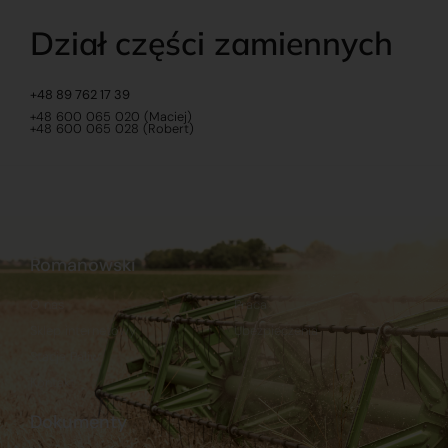
Dział części zamiennych
+48 89 762 17 39
+48 600 065 020 (Maciej)
+48 600 065 028 (Robert)
Romanowski
O nas
Praca
Sklep internetowy
Ubezpieczenia
Stacja Paliw
Kontakt
Dokumenty