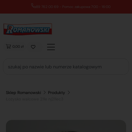
89 762 00 69 - Pomoc zakupowa 7:00 - 16:00
0,00 zł
Sklep Romanowski
Produkty
Łożysko walcowe 211e nj211ec3