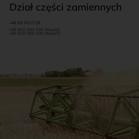
Dział części zamiennych
+48 89 762 17 39
+48 600 065 020 (Maciej)
+48 600 065 028 (Robert)
Romanowski
O nas
Praca
Sklep internetowy
Ubezpieczenia
Stacja Paliw
Kontakt
Dokumenty
Regulamin
Dostawy