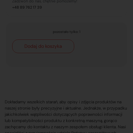
Zadzwoń do nas, chętnie pomożemy!
+48 89 762 17 39
pozostało tylko: 1
Dodaj do koszyka
Dokładamy wszelkich starań, aby opisy i zdjęcia produktów na
naszej stronie były precyzyjne i aktualne. Jednakże, w przypadku
jakichkolwiek wątpliwości dotyczących poprawności informacji
lub kompatybilności produktu z konkretną maszyną, gorąco
zachęcamy do kontaktu z naszym zespołem obsługi klienta. Nasi