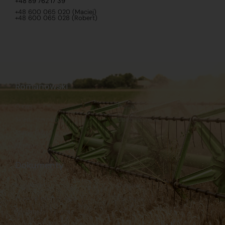
+48 89 762 17 39
+48 600 065 020 (Maciej)
+48 600 065 028 (Robert)
Romanowski
O nas
Praca
Sklep internetowy
Ubezpieczenia
Stacja Paliw
Kontakt
Dokumenty
Regulamin
Dostawy
Polityka prywatności
Płatności
Reklamacje i zwroty