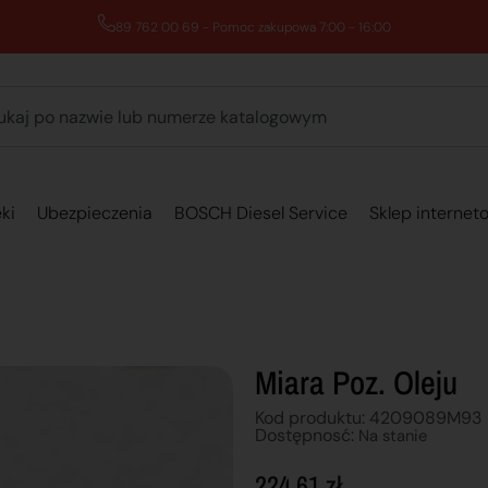
89 762 00 69 - Pomoc zakupowa 7:00 - 16:00
ki
Ubezpieczenia
BOSCH Diesel Service
Sklep internet
Miara Poz. Oleju
Kod produktu: 4209089M93
Dostępnosć:
Na stanie
224,61
zł