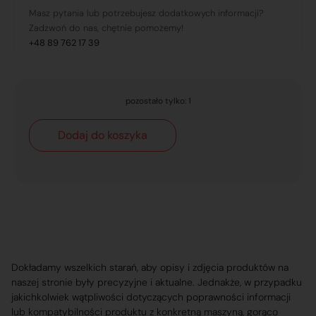
Masz pytania lub potrzebujesz dodatkowych informacji?
Zadzwoń do nas, chętnie pomożemy!
+48 89 762 17 39
pozostało tylko: 1
Dodaj do koszyka
Dokładamy wszelkich starań, aby opisy i zdjęcia produktów na
naszej stronie były precyzyjne i aktualne. Jednakże, w przypadku
jakichkolwiek wątpliwości dotyczących poprawności informacji
lub kompatybilności produktu z konkretną maszyną, gorąco