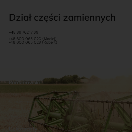
Dział części zamiennych
+48 89 762 17 39
+48 600 065 020 (Maciej)
+48 600 065 028 (Robert)
Romanowski
O nas
Praca
Sklep internetowy
Ubezpieczenia
Stacja Paliw
Kontakt
Dokumenty