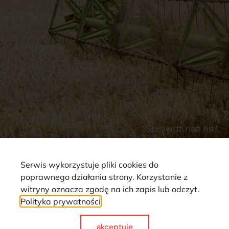
Stacja Paliw
Kontakt
Dokumenty
Regulamin
Dostawy
Polityka prywatności
Płatności
Reklamacje i zwroty
Sprawdź nas na
Serwis wykorzystuje pliki cookies do
poprawnego działania strony. Korzystanie z
witryny oznacza zgodę na ich zapis lub odczyt.
Polityka prywatności
Strona wykorzystuje pliki cookie. Wszystkie prawa zastrzeżone ©
2025
akceptuje