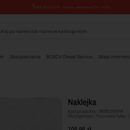
89 762 00 69 - Pomoc zakupowa 7:00 - 16:00
ki
Ubezpieczenia
BOSCH Diesel Service
Sklep internet
Naklejka
Kod produktu: 3695395M1
Dostępnosć:
Pozostało tylko: 1
105,96
zł