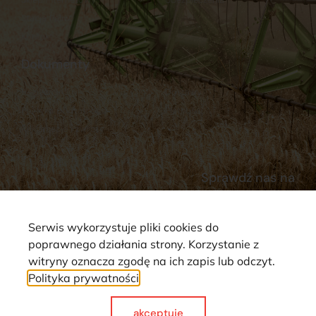
Stacja Paliw
Kontakt
Dokumenty
Regulamin
Dostawy
Polityka prywatności
Płatności
Reklamacje i zwroty
Sprawdź nas na
Serwis wykorzystuje pliki cookies do
poprawnego działania strony. Korzystanie z
witryny oznacza zgodę na ich zapis lub odczyt.
Polityka prywatności
Strona wykorzystuje pliki cookie. Wszystkie prawa zastrzeżone ©
2025
akceptuje