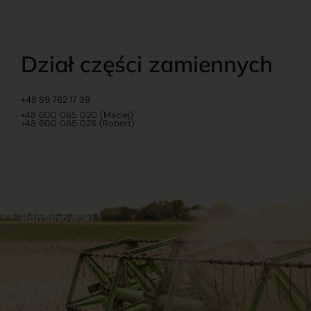
Dział części zamiennych
+48 89 762 17 39
+48 600 065 020 (Maciej)
+48 600 065 028 (Robert)
Romanowski
O nas
Praca
Sklep internetowy
Ubezpieczenia
Stacja Paliw
Kontakt