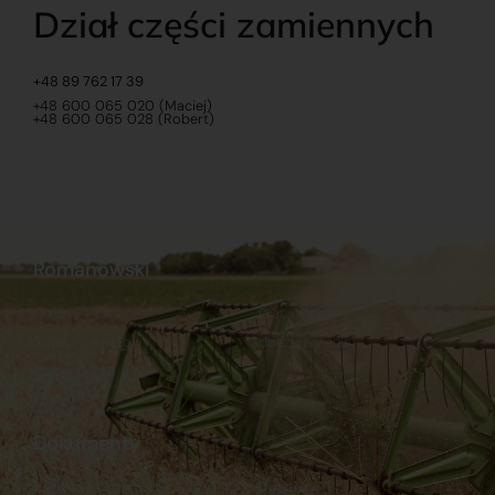
Dział części zamiennych
+48 89 762 17 39
+48 600 065 020 (Maciej)
+48 600 065 028 (Robert)
Romanowski
O nas
Praca
Sklep internetowy
Ubezpieczenia
Stacja Paliw
Kontakt
Dokumenty
Regulamin
Dostawy