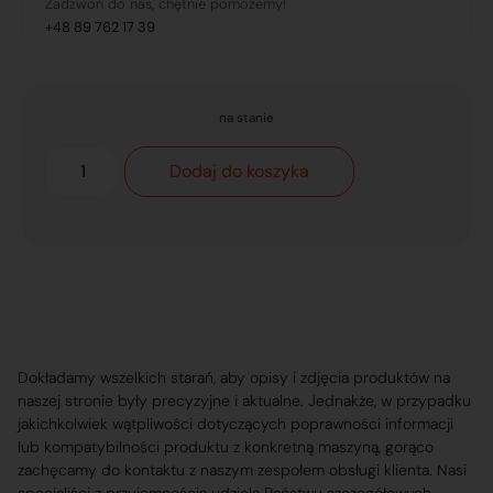
Zadzwoń do nas, chętnie pomożemy!
+48 89 762 17 39
na stanie
Dodaj do koszyka
Dokładamy wszelkich starań, aby opisy i zdjęcia produktów na
naszej stronie były precyzyjne i aktualne. Jednakże, w przypadku
jakichkolwiek wątpliwości dotyczących poprawności informacji
lub kompatybilności produktu z konkretną maszyną, gorąco
zachęcamy do kontaktu z naszym zespołem obsługi klienta. Nasi