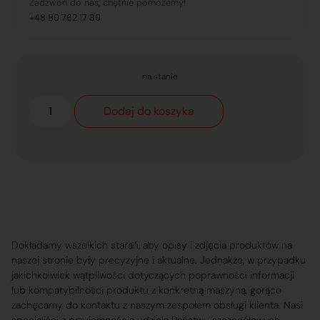
Zadzwoń do nas, chętnie pomożemy!
+48 89 762 17 39
na stanie
Dodaj do koszyka
Dokładamy wszelkich starań, aby opisy i zdjęcia produktów na
naszej stronie były precyzyjne i aktualne. Jednakże, w przypadku
jakichkolwiek wątpliwości dotyczących poprawności informacji
lub kompatybilności produktu z konkretną maszyną, gorąco
zachęcamy do kontaktu z naszym zespołem obsługi klienta. Nasi