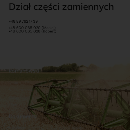
Dział części zamiennych
+48 89 762 17 39
+48 600 065 020 (Maciej)
+48 600 065 028 (Robert)
Romanowski
O nas
Praca
Sklep internetowy
Ubezpieczenia
Stacja Paliw
Kontakt
Dokumenty
Regulamin
Dostawy