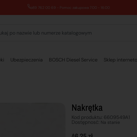
89 762 00 69 - Pomoc zakupowa 7:00 - 16:00
ki
Ubezpieczenia
BOSCH Diesel Service
Sklep internet
Nakrętka
Kod produktu: 6609549A1
Dostępnosć:
Na stanie
46,25
zł