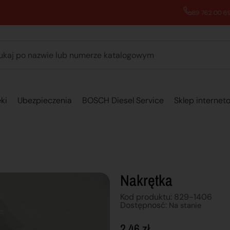
89 762 00 69 - Pomoc zakupowa 7:00 - 16:00
ki
Ubezpieczenia
BOSCH Diesel Service
Sklep internet
Nakrętka
Kod produktu: 829-1406
Dostępnosć:
Na stanie
2,46
zł