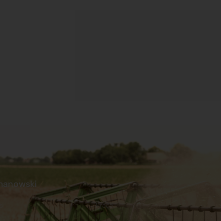
manowski
s
Praca