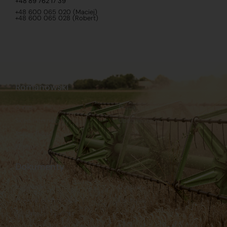
+48 89 762 17 39
+48 600 065 020 (Maciej)
+48 600 065 028 (Robert)
Romanowski
O nas
Praca
Sklep internetowy
Ubezpieczenia
Stacja Paliw
Kontakt
Dokumenty
Regulamin
Dostawy
Polityka prywatności
Płatności
Reklamacje i zwroty