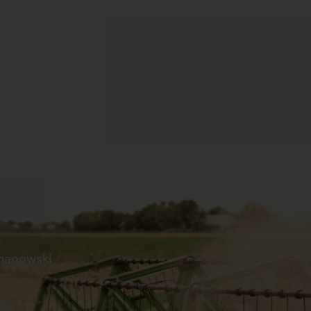
manowski
s
Praca