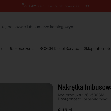
89 762 00 69 - Pomoc zakupowa 7:00 - 16:00
ki
Ubezpieczenia
BOSCH Diesel Service
Sklep internet
Nakrętka Imbusow
Kod produktu: 3665366M1
Dostępnosć:
Pozostało tylko: 1
6,13
zł