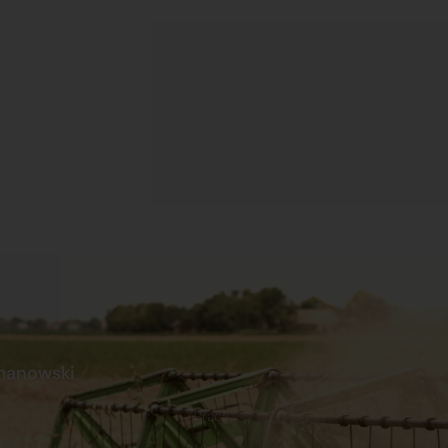
manowski
s
Praca