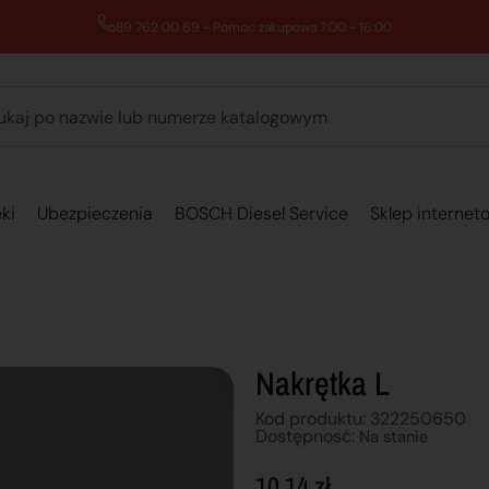
89 762 00 69 - Pomoc zakupowa 7:00 - 16:00
ki
Ubezpieczenia
BOSCH Diesel Service
Sklep internet
Nakrętka L
Kod produktu: 322250650
Dostępnosć:
Na stanie
10,14
zł