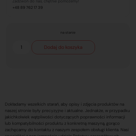
Zadzwoń do nas, chętnie pomożemy!
+48 89 762 17 39
na stanie
Dodaj do koszyka
Dokładamy wszelkich starań, aby opisy i zdjęcia produktów na
naszej stronie były precyzyjne i aktualne. Jednakże, w przypadku
jakichkolwiek wątpliwości dotyczących poprawności informacji
lub kompatybilności produktu z konkretną maszyną, gorąco
zachęcamy do kontaktu z naszym zespołem obsługi klienta. Nasi