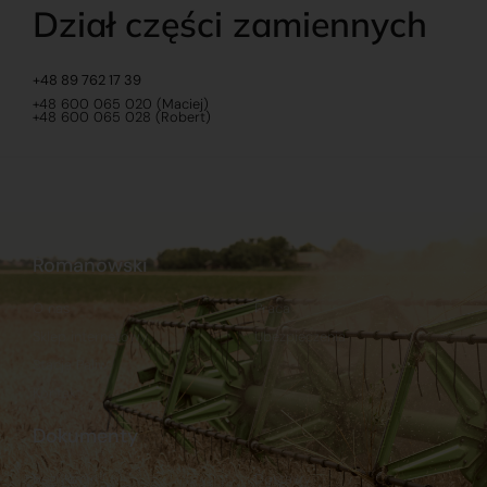
Dział części zamiennych
+48 89 762 17 39
+48 600 065 020 (Maciej)
+48 600 065 028 (Robert)
Romanowski
O nas
Praca
Sklep internetowy
Ubezpieczenia
Stacja Paliw
Kontakt
Dokumenty
Regulamin
Dostawy