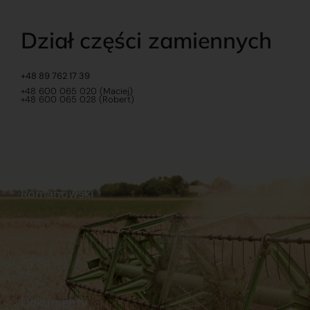
Dział części zamiennych
+48 89 762 17 39
+48 600 065 020 (Maciej)
+48 600 065 028 (Robert)
Romanowski
O nas
Praca
Sklep internetowy
Ubezpieczenia
Stacja Paliw
Kontakt
Dokumenty