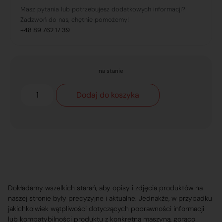
Masz pytania lub potrzebujesz dodatkowych informacji?
Zadzwoń do nas, chętnie pomożemy!
+48 89 762 17 39
na stanie
Dodaj do koszyka
Dokładamy wszelkich starań, aby opisy i zdjęcia produktów na
naszej stronie były precyzyjne i aktualne. Jednakże, w przypadku
jakichkolwiek wątpliwości dotyczących poprawności informacji
lub kompatybilności produktu z konkretną maszyną, gorąco