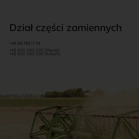
Dział części zamiennych
+48 89 762 17 39
+48 600 065 020 (Maciej)
+48 600 065 028 (Robert)
Romanowski
O nas
Praca
Sklep internetowy
Ubezpieczenia
Stacja Paliw
Kontakt