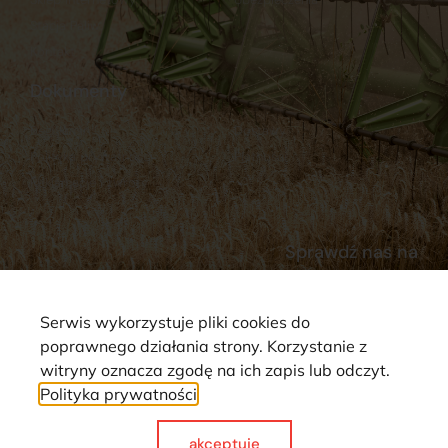
Stacja Paliw
Kontakt
Dokumenty
Regulamin
Dostawy
Polityka prywatności
Płatności
Reklamacje i zwroty
Sprawdź nas na
Serwis wykorzystuje pliki cookies do
poprawnego działania strony. Korzystanie z
witryny oznacza zgodę na ich zapis lub odczyt.
Polityka prywatności
Strona wykorzystuje pliki cookie. Wszystkie prawa zastrzeżone ©
2025
akceptuje