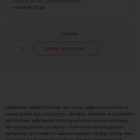
Zadzwoń do nas, chętnie pomożemy!
+48 89 762 17 39
na stanie
Dodaj do koszyka
Dokładamy wszelkich starań, aby opisy i zdjęcia produktów na
naszej stronie były precyzyjne i aktualne. Jednakże, w przypadku
jakichkolwiek wątpliwości dotyczących poprawności informacji
lub kompatybilności produktu z konkretną maszyną, gorąco
zachęcamy do kontaktu z naszym zespołem obsługi klienta. Nasi