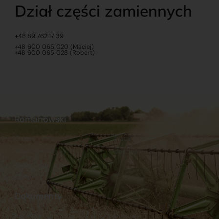
Dział części zamiennych
+48 89 762 17 39
+48 600 065 020 (Maciej)
+48 600 065 028 (Robert)
Romanowski
O nas
Praca
Sklep internetowy
Ubezpieczenia
Stacja Paliw
Kontakt
Dokumenty
Regulamin
Dostawy