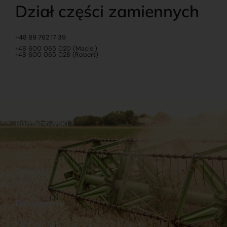
Dział części zamiennych
+48 89 762 17 39
+48 600 065 020 (Maciej)
+48 600 065 028 (Robert)
Romanowski
O nas
Praca
Sklep internetowy
Ubezpieczenia
Stacja Paliw
Kontakt
Dokumenty
Regulamin
Dostawy