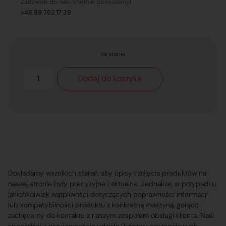
Zadzwoń do nas, chętnie pomożemy!
+48 89 762 17 39
na stanie
Dodaj do koszyka
Dokładamy wszelkich starań, aby opisy i zdjęcia produktów na
naszej stronie były precyzyjne i aktualne. Jednakże, w przypadku
jakichkolwiek wątpliwości dotyczących poprawności informacji
lub kompatybilności produktu z konkretną maszyną, gorąco
zachęcamy do kontaktu z naszym zespołem obsługi klienta. Nasi