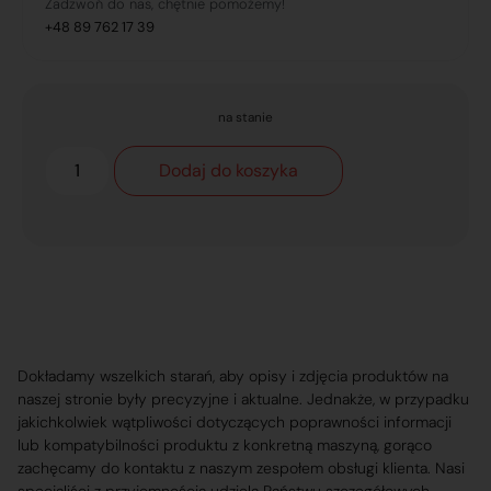
Zadzwoń do nas, chętnie pomożemy!
+48 89 762 17 39
na stanie
Dodaj do koszyka
Dokładamy wszelkich starań, aby opisy i zdjęcia produktów na
naszej stronie były precyzyjne i aktualne. Jednakże, w przypadku
jakichkolwiek wątpliwości dotyczących poprawności informacji
lub kompatybilności produktu z konkretną maszyną, gorąco
zachęcamy do kontaktu z naszym zespołem obsługi klienta. Nasi