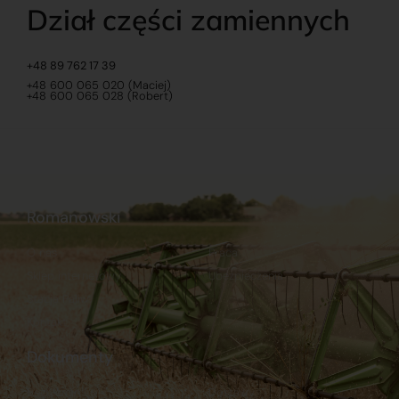
Dział części zamiennych
+48 89 762 17 39
+48 600 065 020 (Maciej)
+48 600 065 028 (Robert)
Romanowski
O nas
Praca
Sklep internetowy
Ubezpieczenia
Stacja Paliw
Kontakt
Dokumenty
Regulamin
Dostawy