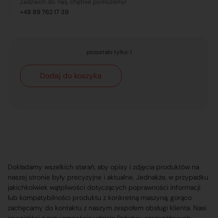
Zadzwoń do nas, chętnie pomożemy!
+48 89 762 17 39
pozostało tylko: 1
Dodaj do koszyka
Dokładamy wszelkich starań, aby opisy i zdjęcia produktów na
naszej stronie były precyzyjne i aktualne. Jednakże, w przypadku
jakichkolwiek wątpliwości dotyczących poprawności informacji
lub kompatybilności produktu z konkretną maszyną, gorąco
zachęcamy do kontaktu z naszym zespołem obsługi klienta. Nasi