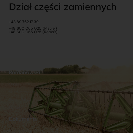
Dział części zamiennych
+48 89 762 17 39
+48 600 065 020 (Maciej)
+48 600 065 028 (Robert)
Romanowski
O nas
Praca
Sklep internetowy
Ubezpieczenia
Stacja Paliw
Kontakt
Dokumenty
Regulamin
Dostawy