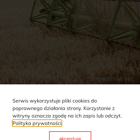
Stacja Paliw
Kontakt
Dokumenty
Regulamin
Dostawy
Polityka prywatności
Płatności
Reklamacje i zwroty
Sprawdź nas na
Serwis wykorzystuje pliki cookies do
poprawnego działania strony. Korzystanie z
witryny oznacza zgodę na ich zapis lub odczyt.
Polityka prywatności
Strona wykorzystuje pliki cookie. Wszystkie prawa zastrzeżone ©
2025
akceptuje