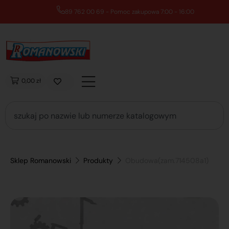
89 762 00 69 - Pomoc zakupowa 7:00 - 16:00
0,00 zł
Sklep Romanowski
Produkty
Obudowa(zam.714508a1)