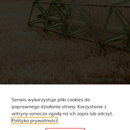
Sklep internetowy
Ubezpieczenia
Stacja Paliw
Kontakt
Dokumenty
Regulamin
Dostawy
Polityka prywatności
Płatności
Reklamacje i zwroty
Sprawdź nas na
Serwis wykorzystuje pliki cookies do
poprawnego działania strony. Korzystanie z
witryny oznacza zgodę na ich zapis lub odczyt.
Polityka prywatności
Strona wykorzystuje pliki cookie. Wszystkie prawa zastrzeżone ©
2025