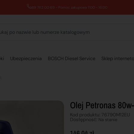
89 762 00 69 - Pomoc zakupowa 7:00 - 16:00
ki
Ubezpieczenia
BOSCH Diesel Service
Sklep internet
l.
Olej Petronas 80w-
Kod produktu: 76790M12EU
Dostępnosć:
Na stanie
146,04
zł