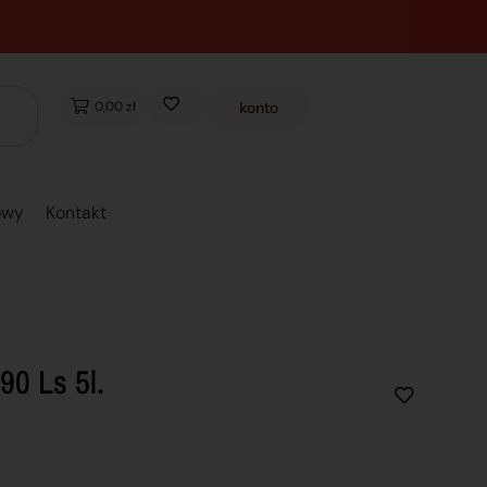
0,00 zł
konto
owy
Kontakt
90 Ls 5l.