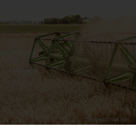
Romanowski
O nas
Praca
Sklep internetowy
Ubezpieczenia
Stacja Paliw
Kontakt
Dokumenty
Regulamin
Dostawy
Polityka prywatności
Płatności
Reklamacje i zwroty
Sprawdź nas na