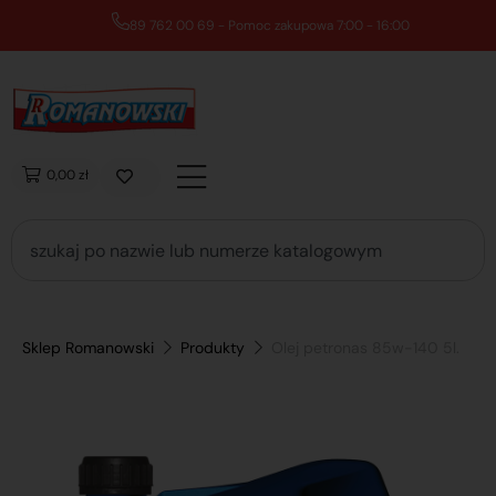
89 762 00 69 - Pomoc zakupowa 7:00 - 16:00
0,00 zł
Sklep Romanowski
Produkty
Olej petronas 85w-140 5l.