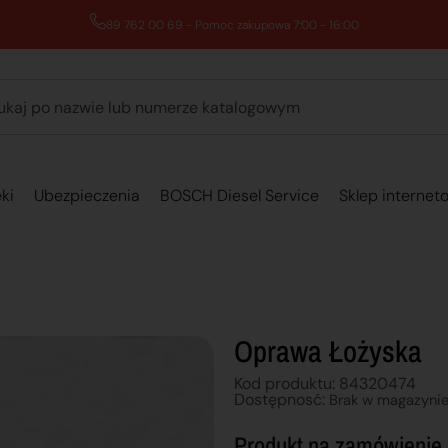
89 762 00 69 - Pomoc zakupowa 7:00 - 16:00
ki
Ubezpieczenia
BOSCH Diesel Service
Sklep internet
Oprawa Łożyska
Kod produktu: 84320474
Dostępnosć:
Brak w magazyni
Produkt na zamówienie