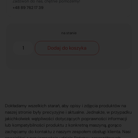
Zadzwoń do nas, chętnie pomożemy!
+48 89 762 17 39
na stanie
Dodaj do koszyka
Dokładamy wszelkich starań, aby opisy i zdjęcia produktów na
naszej stronie były precyzyjne i aktualne. Jednakże, w przypadku
jakichkolwiek wątpliwości dotyczących poprawności informacji
lub kompatybilności produktu z konkretną maszyną, gorąco
zachęcamy do kontaktu z naszym zespołem obsługi klienta. Nasi