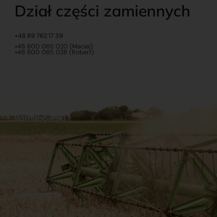
Dział części zamiennych
+48 89 762 17 39
+48 600 065 020 (Maciej)
+48 600 065 028 (Robert)
Romanowski
O nas
Praca
Sklep internetowy
Ubezpieczenia
Stacja Paliw
Kontakt
Dokumenty
Regulamin
Dostawy