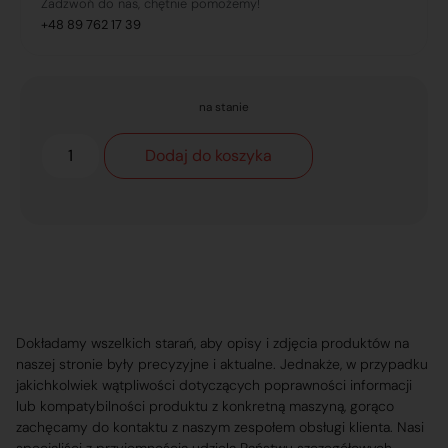
Zadzwoń do nas, chętnie pomożemy!
+48 89 762 17 39
na stanie
Dodaj do koszyka
Dokładamy wszelkich starań, aby opisy i zdjęcia produktów na
naszej stronie były precyzyjne i aktualne. Jednakże, w przypadku
jakichkolwiek wątpliwości dotyczących poprawności informacji
lub kompatybilności produktu z konkretną maszyną, gorąco
zachęcamy do kontaktu z naszym zespołem obsługi klienta. Nasi