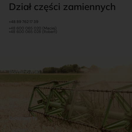
Dział części zamiennych
+48 89 762 17 39
+48 600 065 020 (Maciej)
+48 600 065 028 (Robert)
Romanowski
O nas
Praca
Sklep internetowy
Ubezpieczenia
Stacja Paliw
Kontakt
Dokumenty
Regulamin
Dostawy