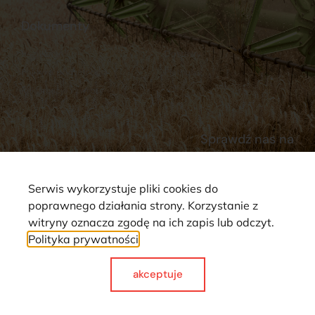
Dokumenty
Regulamin
Dostawy
Polityka prywatności
Płatności
Reklamacje i zwroty
Sprawdź nas na
Serwis wykorzystuje pliki cookies do
poprawnego działania strony. Korzystanie z
witryny oznacza zgodę na ich zapis lub odczyt.
Polityka prywatności
Strona wykorzystuje pliki cookie. Wszystkie prawa zastrzeżone ©
2025
akceptuje
Made with
by webCase.pl