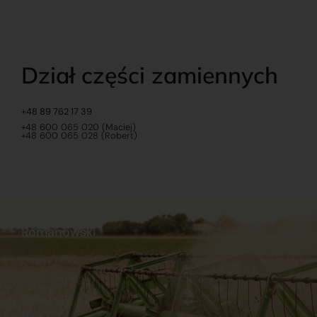
Dział części zamiennych
+48 89 762 17 39
+48 600 065 020 (Maciej)
+48 600 065 028 (Robert)
Romanowski
O nas
Praca
Sklep internetowy
Ubezpieczenia
Stacja Paliw
Kontakt