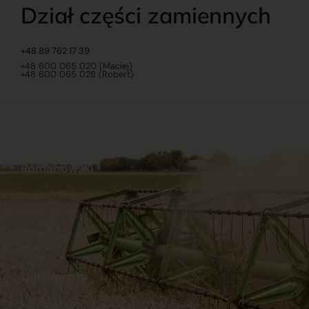
Dział części zamiennych
+48 89 762 17 39
+48 600 065 020 (Maciej)
+48 600 065 028 (Robert)
Romanowski
O nas
Praca
Sklep internetowy
Ubezpieczenia
Stacja Paliw
Kontakt
Dokumenty
Regulamin
Dostawy