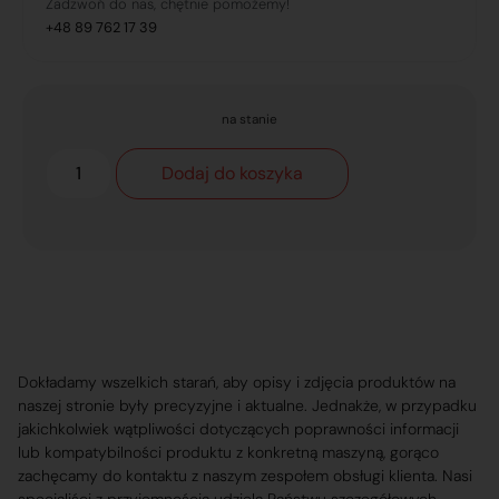
Zadzwoń do nas, chętnie pomożemy!
+48 89 762 17 39
na stanie
Dodaj do koszyka
Dokładamy wszelkich starań, aby opisy i zdjęcia produktów na
naszej stronie były precyzyjne i aktualne. Jednakże, w przypadku
jakichkolwiek wątpliwości dotyczących poprawności informacji
lub kompatybilności produktu z konkretną maszyną, gorąco
zachęcamy do kontaktu z naszym zespołem obsługi klienta. Nasi