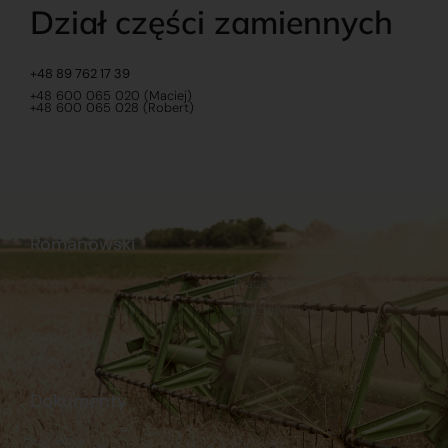
Dział części zamiennych
+48 89 762 17 39
+48 600 065 020 (Maciej)
+48 600 065 028 (Robert)
Romanowski
O nas
Praca
Sklep internetowy
Ubezpieczenia
Stacja Paliw
Kontakt
Dokumenty
Regulamin
Dostawy