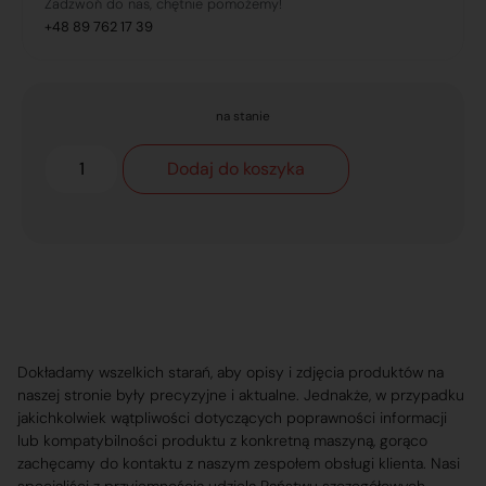
Zadzwoń do nas, chętnie pomożemy!
+48 89 762 17 39
na stanie
Dodaj do koszyka
Dokładamy wszelkich starań, aby opisy i zdjęcia produktów na
naszej stronie były precyzyjne i aktualne. Jednakże, w przypadku
jakichkolwiek wątpliwości dotyczących poprawności informacji
lub kompatybilności produktu z konkretną maszyną, gorąco
zachęcamy do kontaktu z naszym zespołem obsługi klienta. Nasi