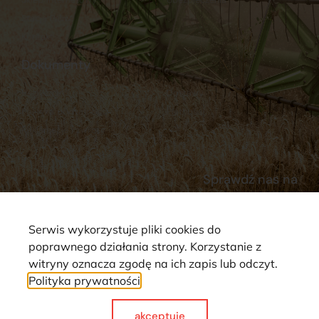
Stacja Paliw
Kontakt
Dokumenty
Regulamin
Dostawy
Polityka prywatności
Płatności
Reklamacje i zwroty
Sprawdź nas na
Serwis wykorzystuje pliki cookies do
poprawnego działania strony. Korzystanie z
witryny oznacza zgodę na ich zapis lub odczyt.
Polityka prywatności
Strona wykorzystuje pliki cookie. Wszystkie prawa zastrzeżone ©
2025
akceptuje