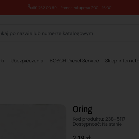
89 762 00 69 - Pomoc zakupowa 7:00 - 16:00
ki
Ubezpieczenia
BOSCH Diesel Service
Sklep internet
Oring
Kod produktu: 238-5117
Dostępnosć:
Na stanie
3,19
zł