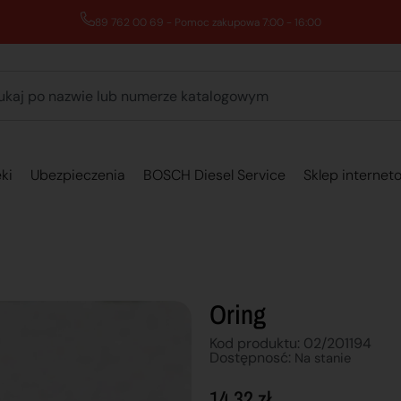
89 762 00 69 - Pomoc zakupowa 7:00 - 16:00
ki
Ubezpieczenia
BOSCH Diesel Service
Sklep internet
Oring
Kod produktu: 02/201194
Dostępnosć:
Na stanie
14,32
zł