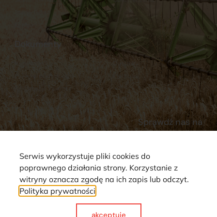
Stacja Paliw
Kontakt
Dokumenty
Regulamin
Dostawy
Polityka prywatności
Płatności
Reklamacje i zwroty
Sprawdź nas na
Serwis wykorzystuje pliki cookies do
poprawnego działania strony. Korzystanie z
witryny oznacza zgodę na ich zapis lub odczyt.
Polityka prywatności
Strona wykorzystuje pliki cookie. Wszystkie prawa zastrzeżone ©
2025
akceptuje