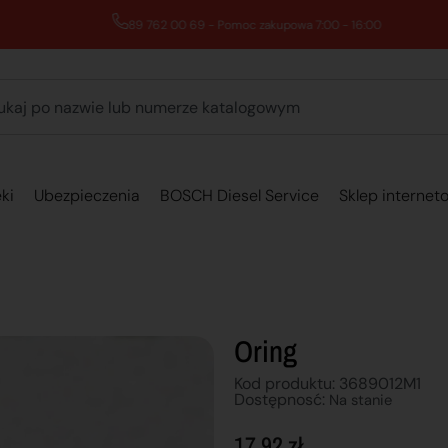
89 762 00 69 - Pomoc zakupowa 7:00 - 16:00
ki
Ubezpieczenia
BOSCH Diesel Service
Sklep internet
Oring
Kod produktu: 3689012M1
Dostępnosć:
Na stanie
17,92
zł