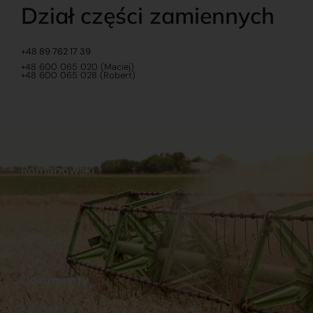
Dział części zamiennych
+48 89 762 17 39
+48 600 065 020 (Maciej)
+48 600 065 028 (Robert)
Romanowski
O nas
Praca
Sklep internetowy
Ubezpieczenia
Stacja Paliw
Kontakt
Dokumenty
Regulamin
Dostawy