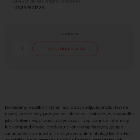
Zadzwoń do nas, chętnie pomożemy!
+48 89 762 17 39
na stanie
Dodaj do koszyka
Dokładamy wszelkich starań, aby opisy i zdjęcia produktów na
naszej stronie były precyzyjne i aktualne. Jednakże, w przypadku
jakichkolwiek wątpliwości dotyczących poprawności informacji
lub kompatybilności produktu z konkretną maszyną, gorąco
zachęcamy do kontaktu z naszym zespołem obsługi klienta. Nasi