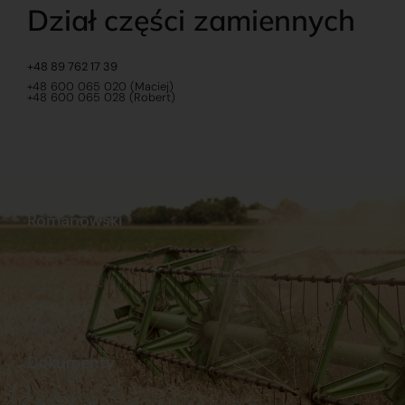
Dział części zamiennych
+48 89 762 17 39
+48 600 065 020 (Maciej)
+48 600 065 028 (Robert)
Romanowski
O nas
Praca
Sklep internetowy
Ubezpieczenia
Stacja Paliw
Kontakt
Dokumenty
Regulamin
Dostawy