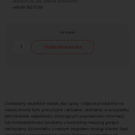
Zadzwoń do nas, chętnie pomożemy!
+48 89 762 17 39
na stanie
Dodaj do koszyka
Dokładamy wszelkich starań, aby opisy i zdjęcia produktów na
naszej stronie były precyzyjne i aktualne. Jednakże, w przypadku
jakichkolwiek wątpliwości dotyczących poprawności informacji
lub kompatybilności produktu z konkretną maszyną, gorąco
zachęcamy do kontaktu z naszym zespołem obsługi klienta. Nasi