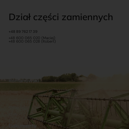
Dział części zamiennych
+48 89 762 17 39
+48 600 065 020 (Maciej)
+48 600 065 028 (Robert)
Romanowski
O nas
Praca
Sklep internetowy
Ubezpieczenia
Stacja Paliw
Kontakt
Dokumenty