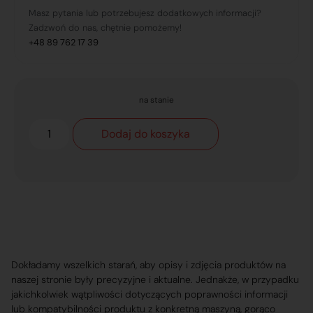
Masz pytania lub potrzebujesz dodatkowych informacji?
Zadzwoń do nas, chętnie pomożemy!
+48 89 762 17 39
na stanie
Dodaj do koszyka
Dokładamy wszelkich starań, aby opisy i zdjęcia produktów na
naszej stronie były precyzyjne i aktualne. Jednakże, w przypadku
jakichkolwiek wątpliwości dotyczących poprawności informacji
lub kompatybilności produktu z konkretną maszyną, gorąco