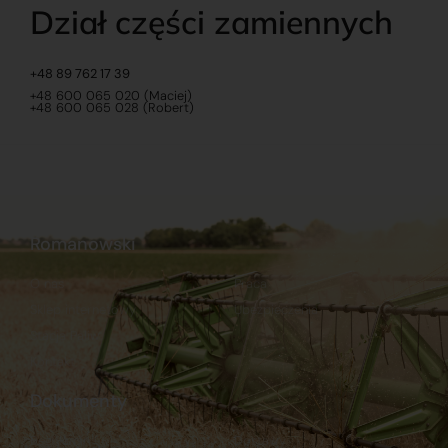
Dział części zamiennych
+48 89 762 17 39
+48 600 065 020 (Maciej)
+48 600 065 028 (Robert)
Romanowski
O nas
Praca
Sklep internetowy
Ubezpieczenia
Stacja Paliw
Kontakt
Dokumenty
Regulamin
Dostawy