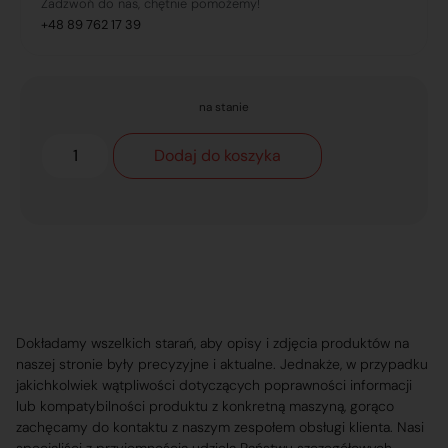
Zadzwoń do nas, chętnie pomożemy!
+48 89 762 17 39
na stanie
Dodaj do koszyka
Dokładamy wszelkich starań, aby opisy i zdjęcia produktów na
naszej stronie były precyzyjne i aktualne. Jednakże, w przypadku
jakichkolwiek wątpliwości dotyczących poprawności informacji
lub kompatybilności produktu z konkretną maszyną, gorąco
zachęcamy do kontaktu z naszym zespołem obsługi klienta. Nasi