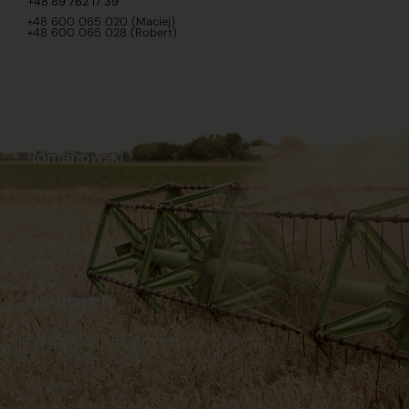
+48 89 762 17 39
+48 600 065 020 (Maciej)
+48 600 065 028 (Robert)
Romanowski
O nas
Praca
Sklep internetowy
Ubezpieczenia
Stacja Paliw
Kontakt
Dokumenty
Regulamin
Dostawy
Polityka prywatności
Płatności
Reklamacje i zwroty