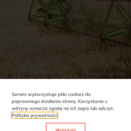
Stacja Paliw
Kontakt
Dokumenty
Regulamin
Dostawy
Polityka prywatności
Płatności
Reklamacje i zwroty
Sprawdź nas na
Serwis wykorzystuje pliki cookies do
poprawnego działania strony. Korzystanie z
witryny oznacza zgodę na ich zapis lub odczyt.
Polityka prywatności
Strona wykorzystuje pliki cookie. Wszystkie prawa zastrzeżone ©
2025
akceptuje