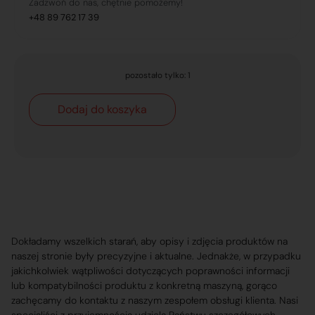
Zadzwoń do nas, chętnie pomożemy!
+48 89 762 17 39
pozostało tylko: 1
Dodaj do koszyka
Dokładamy wszelkich starań, aby opisy i zdjęcia produktów na
naszej stronie były precyzyjne i aktualne. Jednakże, w przypadku
jakichkolwiek wątpliwości dotyczących poprawności informacji
lub kompatybilności produktu z konkretną maszyną, gorąco
zachęcamy do kontaktu z naszym zespołem obsługi klienta. Nasi