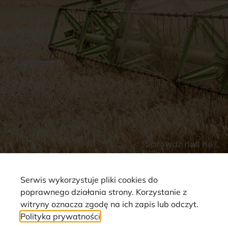
O nas
Praca
Sklep internetowy
Ubezpieczenia
Stacja Paliw
Kontakt
Dokumenty
Regulamin
Dostawy
Polityka prywatności
Płatności
Reklamacje i zwroty
Sprawdź nas na
Serwis wykorzystuje pliki cookies do
poprawnego działania strony. Korzystanie z
witryny oznacza zgodę na ich zapis lub odczyt.
Polityka prywatności
Strona wykorzystuje pliki cookie. Wszystkie prawa zastrzeżone ©