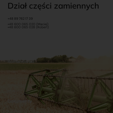
Dział części zamiennych
+48 89 762 17 39
+48 600 065 020 (Maciej)
+48 600 065 028 (Robert)
Romanowski
O nas
Praca
Sklep internetowy
Ubezpieczenia
Stacja Paliw
Kontakt
Dokumenty
Regulamin
Dostawy