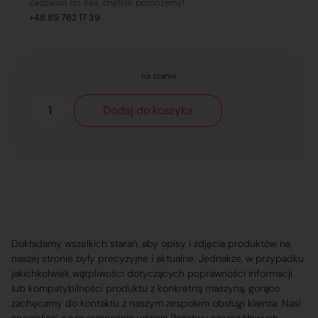
Zadzwoń do nas, chętnie pomożemy!
+48 89 762 17 39
na stanie
Dodaj do koszyka
Dokładamy wszelkich starań, aby opisy i zdjęcia produktów na
naszej stronie były precyzyjne i aktualne. Jednakże, w przypadku
jakichkolwiek wątpliwości dotyczących poprawności informacji
lub kompatybilności produktu z konkretną maszyną, gorąco
zachęcamy do kontaktu z naszym zespołem obsługi klienta. Nasi